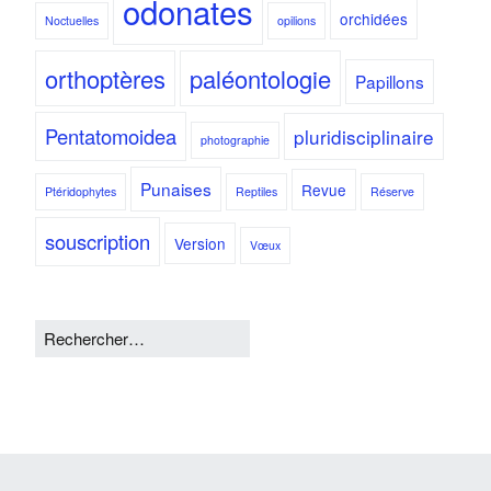
odonates
orchidées
Noctuelles
opilions
orthoptères
paléontologie
Papillons
Pentatomoidea
pluridisciplinaire
photographie
Punaises
Revue
Ptéridophytes
Reptiles
Réserve
souscription
Version
Vœux