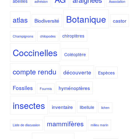
abeilles
adhésion
Association
Botanique
atlas
Biodiversité
castor
chiroptères
Champignons
chilopodes
Coccinelles
Coléoptère
compte rendu
découverte
Espèces
Fossiles
hyménoptères
Fourmis
insectes
inventaire
libellule
lichen
mammifères
Liste de discussion
milieu marin