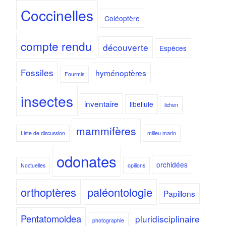
Coccinelles
Coléoptère
compte rendu
découverte
Espèces
Fossiles
hyménoptères
Fourmis
insectes
inventaire
libellule
lichen
mammifères
Liste de discussion
milieu marin
odonates
orchidées
Noctuelles
opilions
orthoptères
paléontologie
Papillons
Pentatomoidea
pluridisciplinaire
photographie