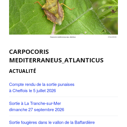
CARPOCORIS
MEDITERRANEUS_ATLANTICUS
ACTUALITÉ
Compte rendu de la sortie punaises
à Cheffois le 5 juillet 2026
Sortie à La Tranche-sur-Mer
dimanche 27 septembre 2026
Sortie fougères dans le vallon de la Baffardière