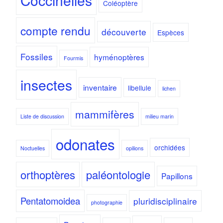
Coccinelles
Coléoptère
compte rendu
découverte
Espèces
Fossiles
hyménoptères
Fourmis
insectes
inventaire
libellule
lichen
mammifères
Liste de discussion
milieu marin
odonates
orchidées
Noctuelles
opilions
orthoptères
paléontologie
Papillons
Pentatomoidea
pluridisciplinaire
photographie