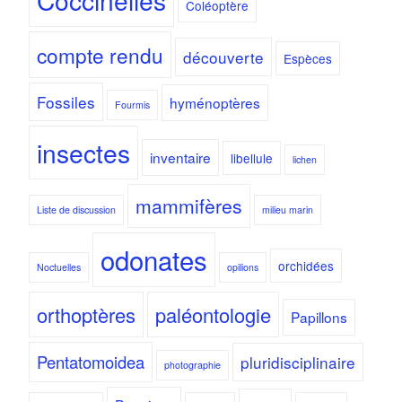
Coccinelles
Coléoptère
compte rendu
découverte
Espèces
Fossiles
hyménoptères
Fourmis
insectes
inventaire
libellule
lichen
mammifères
Liste de discussion
milieu marin
odonates
orchidées
Noctuelles
opilions
orthoptères
paléontologie
Papillons
Pentatomoidea
pluridisciplinaire
photographie