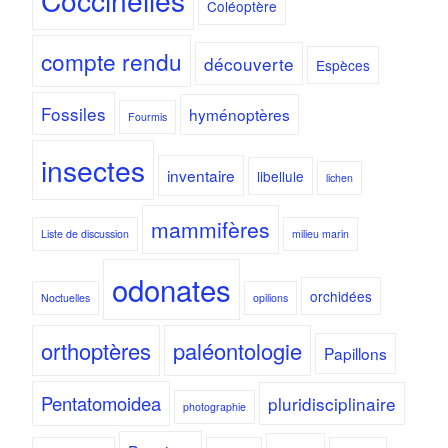
Coccinelles
Coléoptère
compte rendu
découverte
Espèces
Fossiles
hyménoptères
Fourmis
insectes
inventaire
libellule
lichen
mammifères
Liste de discussion
milieu marin
odonates
orchidées
Noctuelles
opilions
orthoptères
paléontologie
Papillons
Pentatomoidea
pluridisciplinaire
photographie