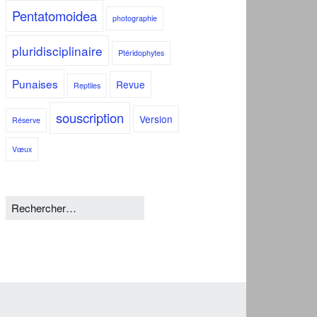
Pentatomoidea
photographie
pluridisciplinaire
Ptéridophytes
Punaises
Revue
Reptiles
souscription
Version
Réserve
Vœux