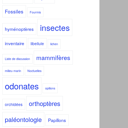
Fossiles
Fourmis
insectes
hyménoptères
inventaire
libellule
lichen
mammifères
Liste de discussion
milieu marin
Noctuelles
odonates
opilions
orthoptères
orchidées
paléontologie
Papillons