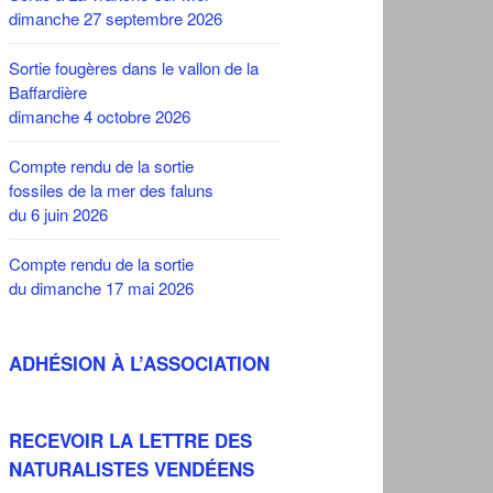
dimanche 27 septembre 2026
Sortie fougères dans le vallon de la
Baffardière
dimanche 4 octobre 2026
Compte rendu de la sortie
fossiles de la mer des faluns
du 6 juin 2026
Compte rendu de la sortie
du dimanche 17 mai 2026
ADHÉSION À L’ASSOCIATION
RECEVOIR LA LETTRE DES
NATURALISTES VENDÉENS