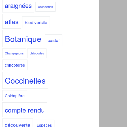
araignées
Association
atlas
Biodiversité
Botanique
castor
Champignons
chilopodes
chiroptères
Coccinelles
Coléoptère
compte rendu
découverte
Espèces