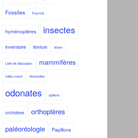
Fossiles
Fourmis
insectes
hyménoptères
inventaire
libellule
lichen
mammifères
Liste de discussion
milieu marin
Noctuelles
odonates
opilions
orthoptères
orchidées
paléontologie
Papillons