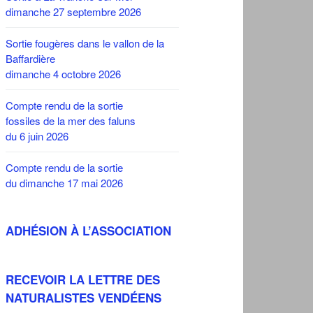
dimanche 27 septembre 2026
Sortie fougères dans le vallon de la
Baffardière
dimanche 4 octobre 2026
Compte rendu de la sortie
fossiles de la mer des faluns
du 6 juin 2026
Compte rendu de la sortie
du dimanche 17 mai 2026
ADHÉSION À L’ASSOCIATION
RECEVOIR LA LETTRE DES
NATURALISTES VENDÉENS