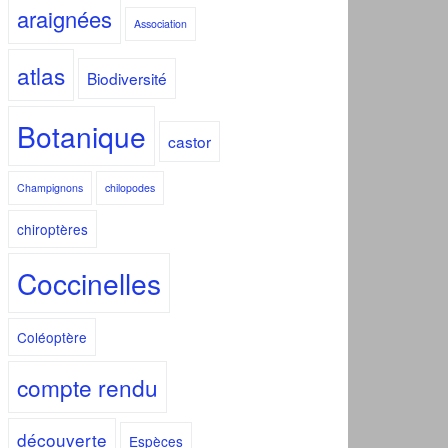
araignées
Association
atlas
Biodiversité
Botanique
castor
Champignons
chilopodes
chiroptères
Coccinelles
Coléoptère
compte rendu
découverte
Espèces