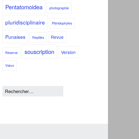
Pentatomoidea
photographie
pluridisciplinaire
Ptéridophytes
Punaises
Revue
Reptiles
souscription
Version
Réserve
Vœux