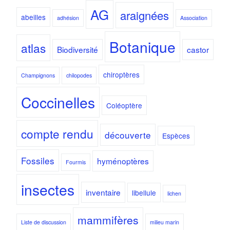
AG
araignées
abeilles
adhésion
Association
Botanique
atlas
Biodiversité
castor
chiroptères
Champignons
chilopodes
Coccinelles
Coléoptère
compte rendu
découverte
Espèces
Fossiles
hyménoptères
Fourmis
insectes
inventaire
libellule
lichen
mammifères
Liste de discussion
milieu marin