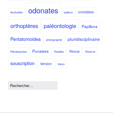
odonates
orchidées
Noctuelles
opilions
orthoptères
paléontologie
Papillons
Pentatomoidea
pluridisciplinaire
photographie
Punaises
Revue
Ptéridophytes
Reptiles
Réserve
souscription
Version
Vœux