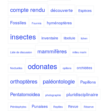
compte rendu
découverte
Espèces
Fossiles
hyménoptères
Fourmis
insectes
inventaire
libellule
lichen
mammifères
Liste de discussion
milieu marin
odonates
orchidées
Noctuelles
opilions
orthoptères
paléontologie
Papillons
Pentatomoidea
pluridisciplinaire
photographie
Punaises
Revue
Ptéridophytes
Reptiles
Réserve