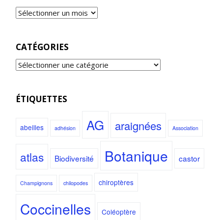
CATÉGORIES
ÉTIQUETTES
AG
araignées
abeilles
adhésion
Association
Botanique
atlas
Biodiversité
castor
chiroptères
Champignons
chilopodes
Coccinelles
Coléoptère