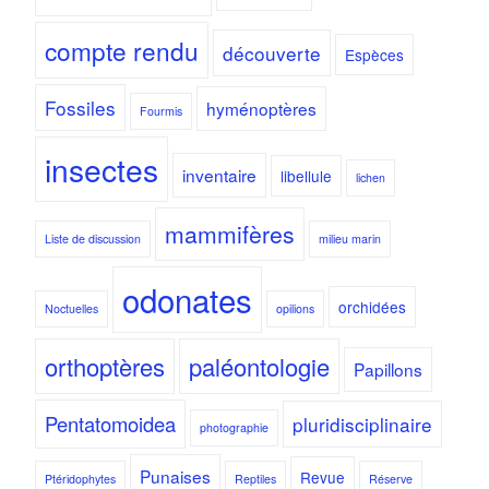
compte rendu
découverte
Espèces
Fossiles
hyménoptères
Fourmis
insectes
inventaire
libellule
lichen
mammifères
Liste de discussion
milieu marin
odonates
orchidées
Noctuelles
opilions
orthoptères
paléontologie
Papillons
Pentatomoidea
pluridisciplinaire
photographie
Punaises
Revue
Ptéridophytes
Reptiles
Réserve