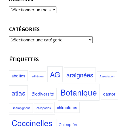
CATÉGORIES
ÉTIQUETTES
AG
araignées
abeilles
adhésion
Association
Botanique
atlas
Biodiversité
castor
chiroptères
Champignons
chilopodes
Coccinelles
Coléoptère