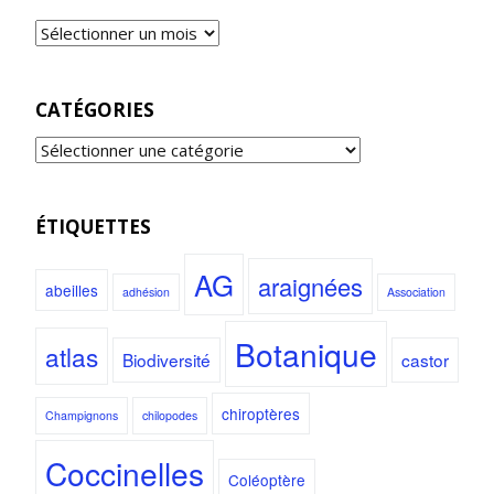
CATÉGORIES
ÉTIQUETTES
AG
araignées
abeilles
adhésion
Association
Botanique
atlas
Biodiversité
castor
chiroptères
Champignons
chilopodes
Coccinelles
Coléoptère