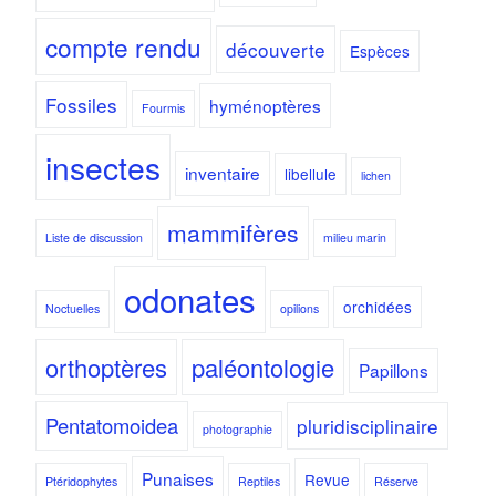
compte rendu
découverte
Espèces
Fossiles
hyménoptères
Fourmis
insectes
inventaire
libellule
lichen
mammifères
Liste de discussion
milieu marin
odonates
orchidées
Noctuelles
opilions
orthoptères
paléontologie
Papillons
Pentatomoidea
pluridisciplinaire
photographie
Punaises
Revue
Ptéridophytes
Reptiles
Réserve