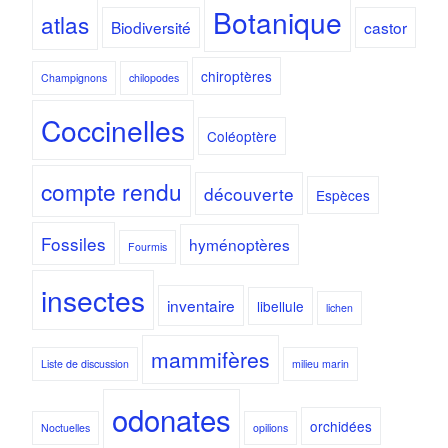
Botanique
atlas
Biodiversité
castor
chiroptères
Champignons
chilopodes
Coccinelles
Coléoptère
compte rendu
découverte
Espèces
Fossiles
hyménoptères
Fourmis
insectes
inventaire
libellule
lichen
mammifères
Liste de discussion
milieu marin
odonates
orchidées
Noctuelles
opilions