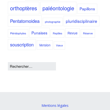
orthoptères
paléontologie
Papillons
Pentatomoidea
pluridisciplinaire
photographie
Punaises
Revue
Ptéridophytes
Reptiles
Réserve
souscription
Version
Vœux
Mentions légales