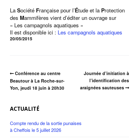
La
ociété
rançaise pour l’
tude et la
rotection
S
F
É
P
des
ammifères vient d’éditer un ouvrage sur
M
« Les campagnols aquatiques »
Il est disponible ici :
Les campagnols aquatiques
20/05/2015
Conférence au centre
Journée d’initiation à
l’identification des
Beautour à La Roche-sur-
araignées sauteuses
Yon, jeudi 18 juin à 20h30
ACTUALITÉ
Compte rendu de la sortie punaises
à Cheffois le 5 juillet 2026