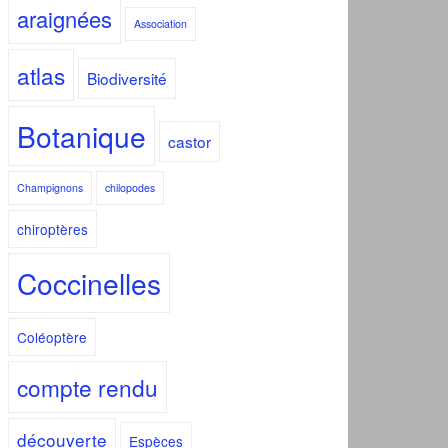
araignées
Association
atlas
Biodiversité
Botanique
castor
Champignons
chilopodes
chiroptères
Coccinelles
Coléoptère
compte rendu
découverte
Espèces