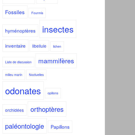
Fossiles
Fourmis
insectes
hyménoptères
inventaire
libellule
lichen
mammifères
Liste de discussion
milieu marin
Noctuelles
odonates
opilions
orthoptères
orchidées
paléontologie
Papillons