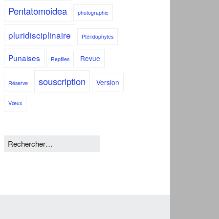
Pentatomoidea
photographie
pluridisciplinaire
Ptéridophytes
Punaises
Revue
Reptiles
souscription
Version
Réserve
Vœux