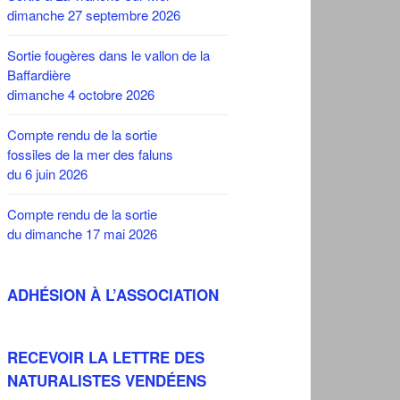
dimanche 27 septembre 2026
Sortie fougères dans le vallon de la
Baffardière
dimanche 4 octobre 2026
Compte rendu de la sortie
fossiles de la mer des faluns
du 6 juin 2026
Compte rendu de la sortie
du dimanche 17 mai 2026
ADHÉSION À L’ASSOCIATION
RECEVOIR LA LETTRE DES
NATURALISTES VENDÉENS