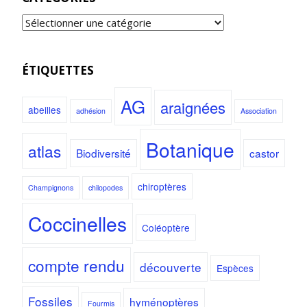
ÉTIQUETTES
AG
araignées
abeilles
adhésion
Association
Botanique
atlas
Biodiversité
castor
chiroptères
Champignons
chilopodes
Coccinelles
Coléoptère
compte rendu
découverte
Espèces
Fossiles
hyménoptères
Fourmis