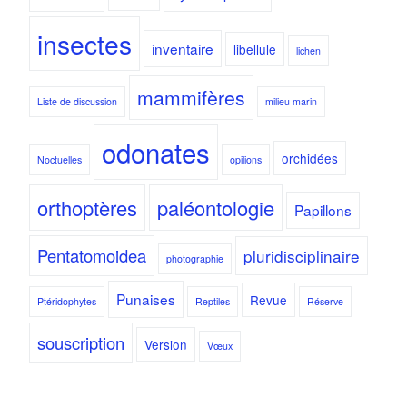
insectes
inventaire
libellule
lichen
mammifères
Liste de discussion
milieu marin
odonates
orchidées
Noctuelles
opilions
orthoptères
paléontologie
Papillons
Pentatomoidea
pluridisciplinaire
photographie
Punaises
Revue
Ptéridophytes
Reptiles
Réserve
souscription
Version
Vœux