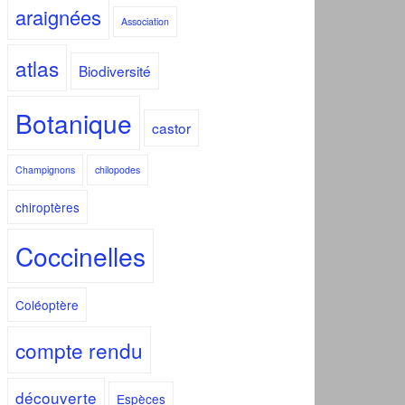
araignées
Association
atlas
Biodiversité
Botanique
castor
Champignons
chilopodes
chiroptères
Coccinelles
Coléoptère
compte rendu
découverte
Espèces