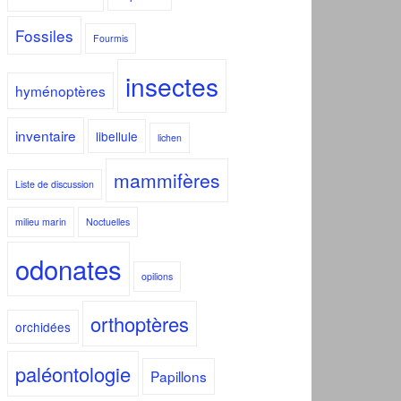
Fossiles
Fourmis
insectes
hyménoptères
inventaire
libellule
lichen
mammifères
Liste de discussion
milieu marin
Noctuelles
odonates
opilions
orthoptères
orchidées
paléontologie
Papillons