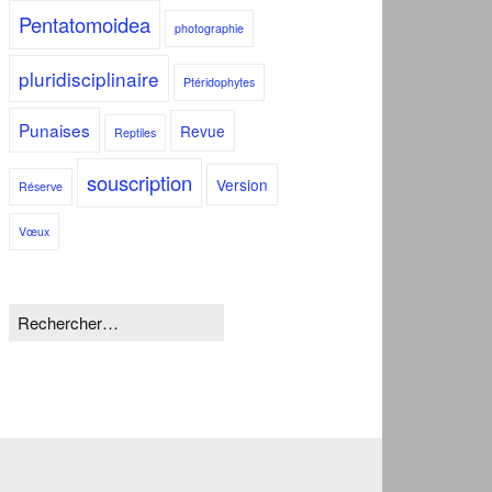
Pentatomoidea
photographie
pluridisciplinaire
Ptéridophytes
Punaises
Revue
Reptiles
souscription
Version
Réserve
Vœux