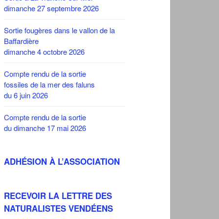
dimanche 27 septembre 2026
Sortie fougères dans le vallon de la
Baffardière
dimanche 4 octobre 2026
Compte rendu de la sortie
fossiles de la mer des faluns
du 6 juin 2026
Compte rendu de la sortie
du dimanche 17 mai 2026
ADHÉSION À L’ASSOCIATION
RECEVOIR LA LETTRE DES
NATURALISTES VENDÉENS