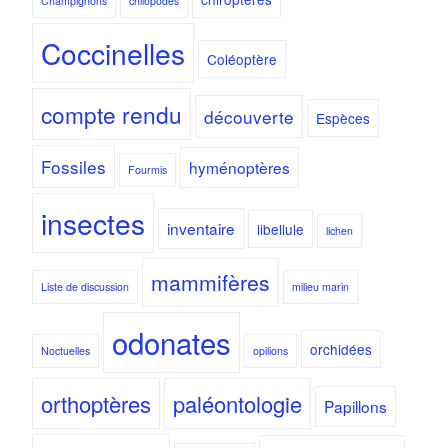
Champignons
chilopodes
Coccinelles
Coléoptère
compte rendu
découverte
Espèces
Fossiles
hyménoptères
Fourmis
insectes
inventaire
libellule
lichen
mammifères
Liste de discussion
milieu marin
odonates
orchidées
Noctuelles
opilions
orthoptères
paléontologie
Papillons