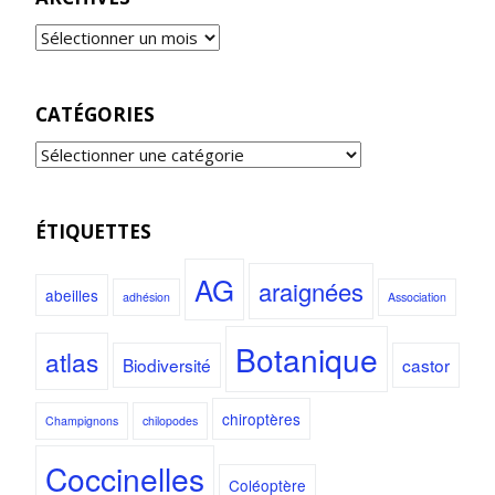
CATÉGORIES
ÉTIQUETTES
AG
araignées
abeilles
adhésion
Association
Botanique
atlas
Biodiversité
castor
chiroptères
Champignons
chilopodes
Coccinelles
Coléoptère