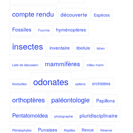
compte rendu
découverte
Espèces
Fossiles
hyménoptères
Fourmis
insectes
inventaire
libellule
lichen
mammifères
Liste de discussion
milieu marin
odonates
orchidées
Noctuelles
opilions
orthoptères
paléontologie
Papillons
Pentatomoidea
pluridisciplinaire
photographie
Punaises
Revue
Ptéridophytes
Reptiles
Réserve