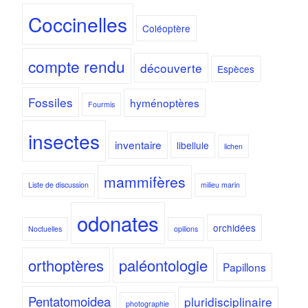
Coccinelles
Coléoptère
compte rendu
découverte
Espèces
Fossiles
hyménoptères
Fourmis
insectes
inventaire
libellule
lichen
mammifères
Liste de discussion
milieu marin
odonates
orchidées
Noctuelles
opilions
orthoptères
paléontologie
Papillons
Pentatomoidea
pluridisciplinaire
photographie