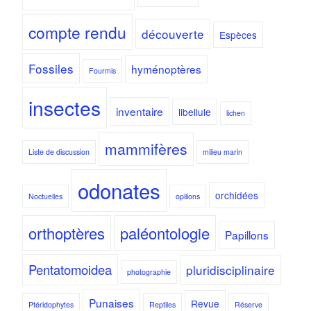
compte rendu
découverte
Espèces
Fossiles
hyménoptères
Fourmis
insectes
inventaire
libellule
lichen
mammifères
Liste de discussion
milieu marin
odonates
orchidées
Noctuelles
opilions
orthoptères
paléontologie
Papillons
Pentatomoidea
pluridisciplinaire
photographie
Punaises
Revue
Ptéridophytes
Reptiles
Réserve