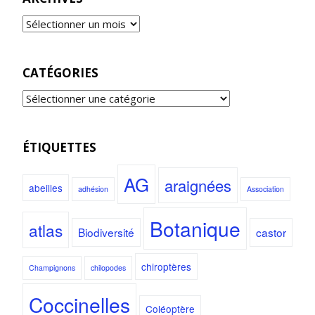
CATÉGORIES
ÉTIQUETTES
AG
araignées
abeilles
adhésion
Association
Botanique
atlas
Biodiversité
castor
chiroptères
Champignons
chilopodes
Coccinelles
Coléoptère