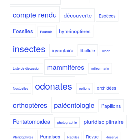
compte rendu
découverte
Espèces
Fossiles
hyménoptères
Fourmis
insectes
inventaire
libellule
lichen
mammifères
Liste de discussion
milieu marin
odonates
orchidées
Noctuelles
opilions
orthoptères
paléontologie
Papillons
Pentatomoidea
pluridisciplinaire
photographie
Punaises
Revue
Ptéridophytes
Reptiles
Réserve