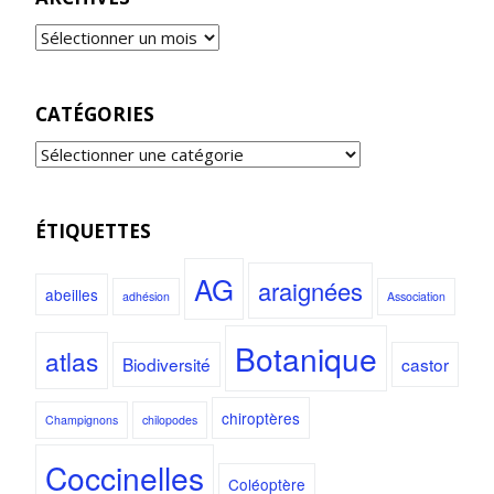
CATÉGORIES
ÉTIQUETTES
AG
araignées
abeilles
adhésion
Association
Botanique
atlas
Biodiversité
castor
chiroptères
Champignons
chilopodes
Coccinelles
Coléoptère