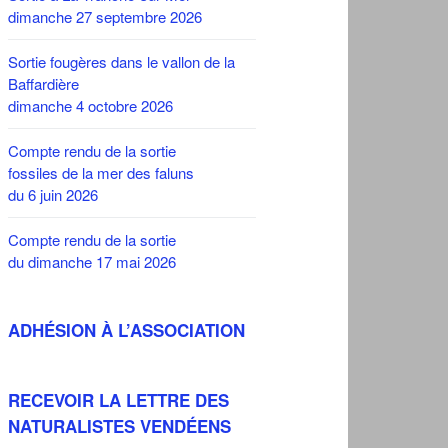
dimanche 27 septembre 2026
Sortie fougères dans le vallon de la
Baffardière
dimanche 4 octobre 2026
Compte rendu de la sortie
fossiles de la mer des faluns
du 6 juin 2026
Compte rendu de la sortie
du dimanche 17 mai 2026
ADHÉSION À L’ASSOCIATION
RECEVOIR LA LETTRE DES
NATURALISTES VENDÉENS