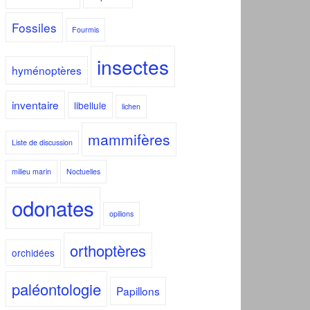
Fossiles
Fourmis
insectes
hyménoptères
inventaire
libellule
lichen
mammifères
Liste de discussion
milieu marin
Noctuelles
odonates
opilions
orthoptères
orchidées
paléontologie
Papillons