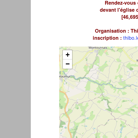
Rendez-vous d
devant l'église 
[46,69
Organisation : Thi
thibo.
inscription :
+
−