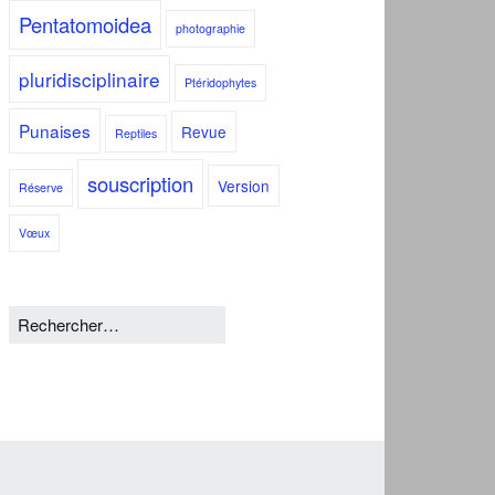
Pentatomoidea
photographie
pluridisciplinaire
Ptéridophytes
Punaises
Revue
Reptiles
souscription
Version
Réserve
Vœux