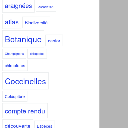
araignées
Association
atlas
Biodiversité
Botanique
castor
Champignons
chilopodes
chiroptères
Coccinelles
Coléoptère
compte rendu
découverte
Espèces