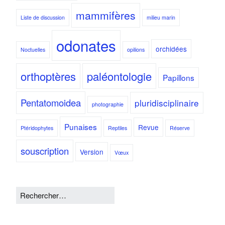
mammifères
Liste de discussion
milieu marin
odonates
orchidées
Noctuelles
opilions
orthoptères
paléontologie
Papillons
Pentatomoidea
pluridisciplinaire
photographie
Punaises
Revue
Ptéridophytes
Reptiles
Réserve
souscription
Version
Vœux