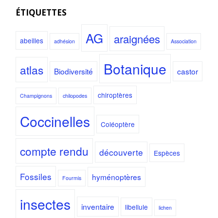
ÉTIQUETTES
AG
araignées
abeilles
adhésion
Association
Botanique
atlas
Biodiversité
castor
chiroptères
Champignons
chilopodes
Coccinelles
Coléoptère
compte rendu
découverte
Espèces
Fossiles
hyménoptères
Fourmis
insectes
inventaire
libellule
lichen