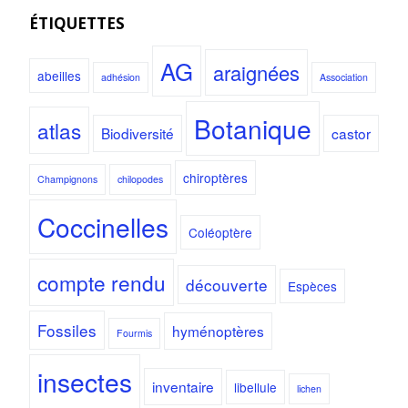
ÉTIQUETTES
AG
araignées
abeilles
adhésion
Association
Botanique
atlas
Biodiversité
castor
chiroptères
Champignons
chilopodes
Coccinelles
Coléoptère
compte rendu
découverte
Espèces
Fossiles
hyménoptères
Fourmis
insectes
inventaire
libellule
lichen