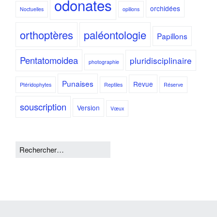
odonates
orchidées
Noctuelles
opilions
orthoptères
paléontologie
Papillons
Pentatomoidea
pluridisciplinaire
photographie
Punaises
Revue
Ptéridophytes
Reptiles
Réserve
souscription
Version
Vœux