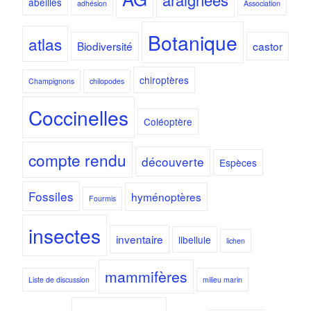
abeilles
adhésion
Association
Botanique
atlas
Biodiversité
castor
chiroptères
Champignons
chilopodes
Coccinelles
Coléoptère
compte rendu
découverte
Espèces
Fossiles
hyménoptères
Fourmis
insectes
inventaire
libellule
lichen
mammifères
Liste de discussion
milieu marin