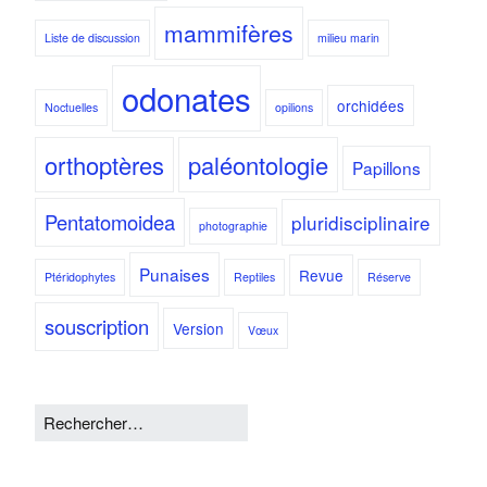
mammifères
Liste de discussion
milieu marin
odonates
orchidées
Noctuelles
opilions
orthoptères
paléontologie
Papillons
Pentatomoidea
pluridisciplinaire
photographie
Punaises
Revue
Ptéridophytes
Reptiles
Réserve
souscription
Version
Vœux