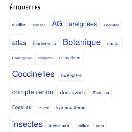
ÉTIQUETTES
AG
araignées
abeilles
adhésion
Association
Botanique
atlas
Biodiversité
castor
chiroptères
Champignons
chilopodes
Coccinelles
Coléoptère
compte rendu
découverte
Espèces
Fossiles
hyménoptères
Fourmis
insectes
inventaire
libellule
lichen