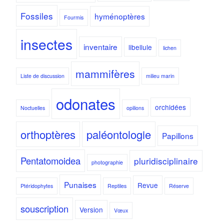
Fossiles
hyménoptères
Fourmis
insectes
inventaire
libellule
lichen
mammifères
Liste de discussion
milieu marin
odonates
orchidées
Noctuelles
opilions
orthoptères
paléontologie
Papillons
Pentatomoidea
pluridisciplinaire
photographie
Punaises
Revue
Ptéridophytes
Reptiles
Réserve
souscription
Version
Vœux