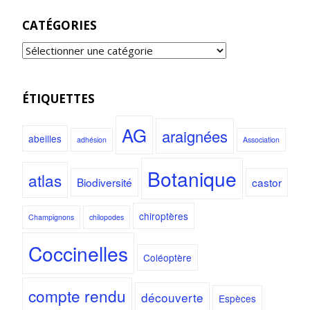
CATÉGORIES
ÉTIQUETTES
AG
araignées
abeilles
adhésion
Association
Botanique
atlas
Biodiversité
castor
chiroptères
Champignons
chilopodes
Coccinelles
Coléoptère
compte rendu
découverte
Espèces