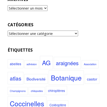
CATÉGORIES
ÉTIQUETTES
AG
araignées
abeilles
adhésion
Association
Botanique
atlas
Biodiversité
castor
chiroptères
Champignons
chilopodes
Coccinelles
Coléoptère