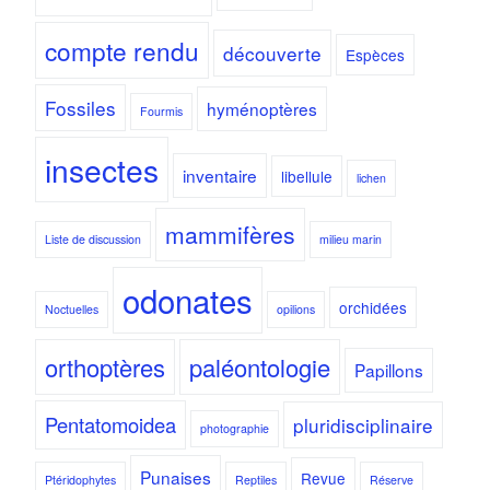
compte rendu
découverte
Espèces
Fossiles
hyménoptères
Fourmis
insectes
inventaire
libellule
lichen
mammifères
Liste de discussion
milieu marin
odonates
orchidées
Noctuelles
opilions
orthoptères
paléontologie
Papillons
Pentatomoidea
pluridisciplinaire
photographie
Punaises
Revue
Ptéridophytes
Reptiles
Réserve