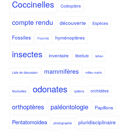
Coccinelles
Coléoptère
compte rendu
découverte
Espèces
Fossiles
hyménoptères
Fourmis
insectes
inventaire
libellule
lichen
mammifères
Liste de discussion
milieu marin
odonates
orchidées
Noctuelles
opilions
orthoptères
paléontologie
Papillons
Pentatomoidea
pluridisciplinaire
photographie