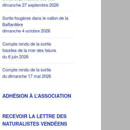
dimanche 27 septembre 2026
Sortie fougères dans le vallon de la
Baffardière
dimanche 4 octobre 2026
Compte rendu de la sortie
fossiles de la mer des faluns
du 6 juin 2026
Compte rendu de la sortie
du dimanche 17 mai 2026
ADHÉSION À L’ASSOCIATION
RECEVOIR LA LETTRE DES
NATURALISTES VENDÉENS