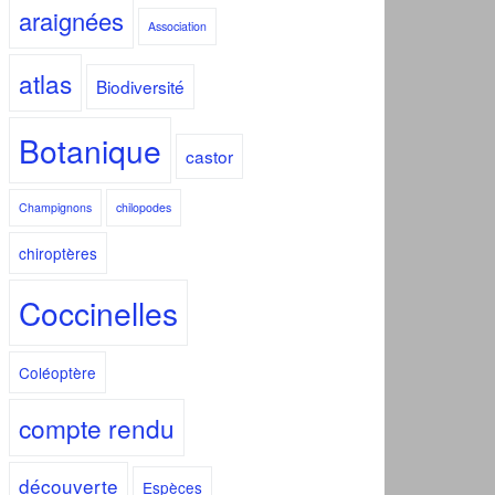
araignées
Association
atlas
Biodiversité
Botanique
castor
Champignons
chilopodes
chiroptères
Coccinelles
Coléoptère
compte rendu
découverte
Espèces