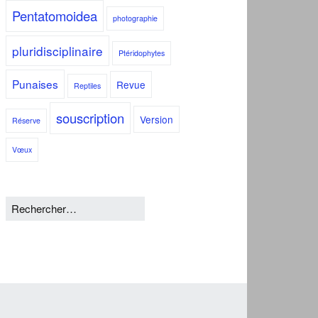
Pentatomoidea
photographie
pluridisciplinaire
Ptéridophytes
Punaises
Revue
Reptiles
souscription
Version
Réserve
Vœux