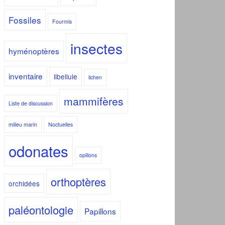
Fossiles
Fourmis
insectes
hyménoptères
inventaire
libellule
lichen
mammifères
Liste de discussion
milieu marin
Noctuelles
odonates
opilions
orthoptères
orchidées
paléontologie
Papillons