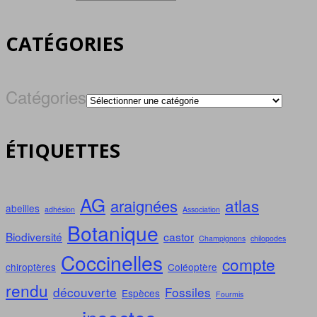
CATÉGORIES
Catégories
ÉTIQUETTES
AG
atlas
araignées
abeilles
adhésion
Association
Botanique
Biodiversité
castor
Champignons
chilopodes
Coccinelles
compte
chiroptères
Coléoptère
rendu
découverte
Fossiles
Espèces
Fourmis