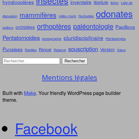
insectes
hyménoptères
inventaire
libellule
lichen
Liste de
odonates
mammifères
discussion
milieu marin
Noctuelles
orthoptères
paléontologie
Papillons
orchidées
opilions
Pentatomoidea
pluridisciplinaire
photographie
Ptéridophytes
souscription
Punaises
Revue
Version
Reptiles
Réserve
Vœux
Mentions légales
Built with
Make
. Your friendly WordPress page builder
theme.
Facebook