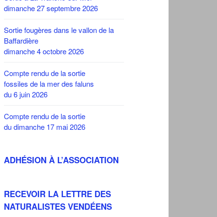
dimanche 27 septembre 2026
Sortie fougères dans le vallon de la
Baffardière
dimanche 4 octobre 2026
Compte rendu de la sortie
fossiles de la mer des faluns
du 6 juin 2026
Compte rendu de la sortie
du dimanche 17 mai 2026
ADHÉSION À L’ASSOCIATION
RECEVOIR LA LETTRE DES
NATURALISTES VENDÉENS