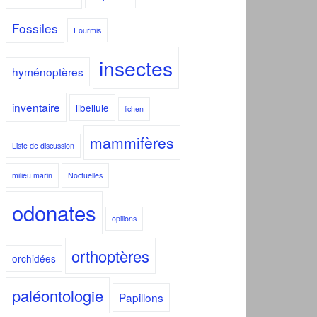
Fossiles
Fourmis
insectes
hyménoptères
inventaire
libellule
lichen
mammifères
Liste de discussion
milieu marin
Noctuelles
odonates
opilions
orthoptères
orchidées
paléontologie
Papillons