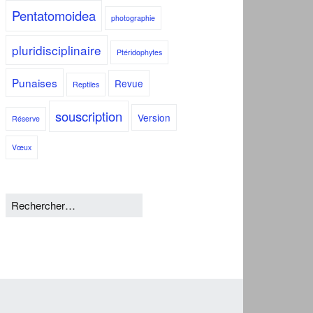
Pentatomoidea
photographie
pluridisciplinaire
Ptéridophytes
Punaises
Revue
Reptiles
souscription
Version
Réserve
Vœux