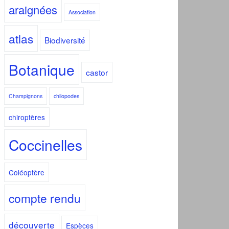
araignées
Association
atlas
Biodiversité
Botanique
castor
Champignons
chilopodes
chiroptères
Coccinelles
Coléoptère
compte rendu
découverte
Espèces