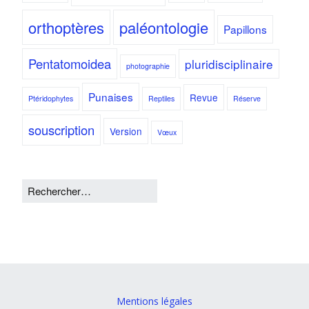
orthoptères
paléontologie
Papillons
Pentatomoidea
pluridisciplinaire
photographie
Punaises
Revue
Ptéridophytes
Reptiles
Réserve
souscription
Version
Vœux
Mentions légales