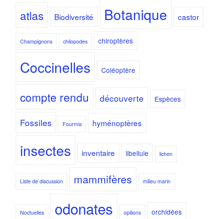
Botanique
atlas
Biodiversité
castor
chiroptères
Champignons
chilopodes
Coccinelles
Coléoptère
compte rendu
découverte
Espèces
Fossiles
hyménoptères
Fourmis
insectes
inventaire
libellule
lichen
mammifères
Liste de discussion
milieu marin
odonates
orchidées
Noctuelles
opilions