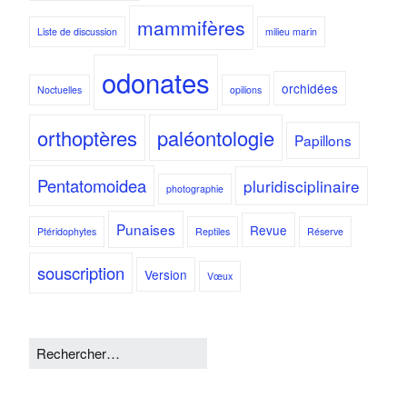
mammifères
Liste de discussion
milieu marin
odonates
orchidées
Noctuelles
opilions
orthoptères
paléontologie
Papillons
Pentatomoidea
pluridisciplinaire
photographie
Punaises
Revue
Ptéridophytes
Reptiles
Réserve
souscription
Version
Vœux