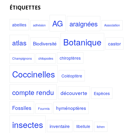
ÉTIQUETTES
AG
araignées
abeilles
adhésion
Association
Botanique
atlas
Biodiversité
castor
chiroptères
Champignons
chilopodes
Coccinelles
Coléoptère
compte rendu
découverte
Espèces
Fossiles
hyménoptères
Fourmis
insectes
inventaire
libellule
lichen