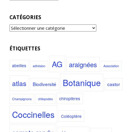
CATÉGORIES
ÉTIQUETTES
AG
araignées
abeilles
adhésion
Association
Botanique
atlas
Biodiversité
castor
chiroptères
Champignons
chilopodes
Coccinelles
Coléoptère