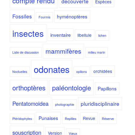
compte rendu
découverte
Espèces
Fossiles
hyménoptères
Fourmis
insectes
inventaire
libellule
lichen
mammifères
Liste de discussion
milieu marin
odonates
orchidées
Noctuelles
opilions
orthoptères
paléontologie
Papillons
Pentatomoidea
pluridisciplinaire
photographie
Punaises
Revue
Ptéridophytes
Reptiles
Réserve
souscription
Version
Vœux