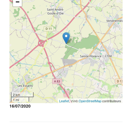
−
2 km
1 mi
Leaflet
, \r\n©
OpenStreetMap
contributeurs
16/07/2020