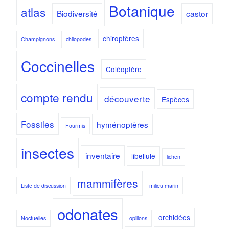
Botanique
atlas
Biodiversité
castor
chiroptères
Champignons
chilopodes
Coccinelles
Coléoptère
compte rendu
découverte
Espèces
Fossiles
hyménoptères
Fourmis
insectes
inventaire
libellule
lichen
mammifères
Liste de discussion
milieu marin
odonates
orchidées
Noctuelles
opilions