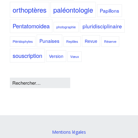
orthoptères
paléontologie
Papillons
Pentatomoidea
pluridisciplinaire
photographie
Punaises
Revue
Ptéridophytes
Reptiles
Réserve
souscription
Version
Vœux
Mentions légales