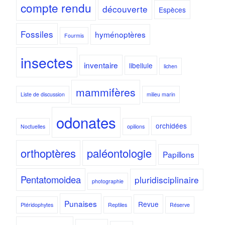
compte rendu
découverte
Espèces
Fossiles
hyménoptères
Fourmis
insectes
inventaire
libellule
lichen
mammifères
Liste de discussion
milieu marin
odonates
orchidées
Noctuelles
opilions
orthoptères
paléontologie
Papillons
Pentatomoidea
pluridisciplinaire
photographie
Punaises
Revue
Ptéridophytes
Reptiles
Réserve