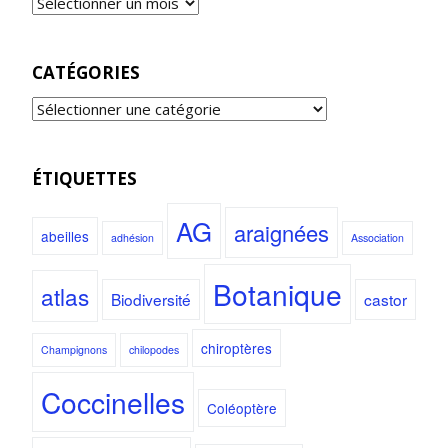
CATÉGORIES
ÉTIQUETTES
AG
araignées
abeilles
adhésion
Association
Botanique
atlas
Biodiversité
castor
chiroptères
Champignons
chilopodes
Coccinelles
Coléoptère