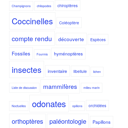
chiroptères
Champignons
chilopodes
Coccinelles
Coléoptère
compte rendu
découverte
Espèces
Fossiles
hyménoptères
Fourmis
insectes
inventaire
libellule
lichen
mammifères
Liste de discussion
milieu marin
odonates
orchidées
Noctuelles
opilions
orthoptères
paléontologie
Papillons