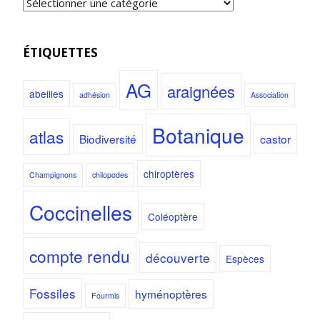
ÉTIQUETTES
AG
araignées
abeilles
adhésion
Association
Botanique
atlas
Biodiversité
castor
chiroptères
Champignons
chilopodes
Coccinelles
Coléoptère
compte rendu
découverte
Espèces
Fossiles
hyménoptères
Fourmis