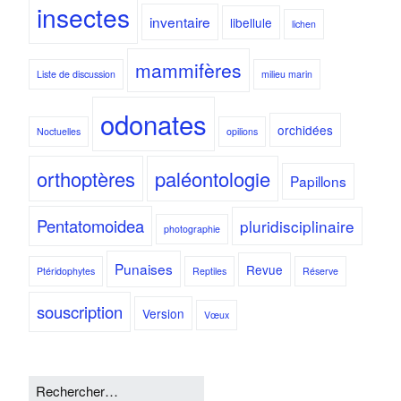
insectes
inventaire
libellule
lichen
mammifères
Liste de discussion
milieu marin
odonates
orchidées
Noctuelles
opilions
orthoptères
paléontologie
Papillons
Pentatomoidea
pluridisciplinaire
photographie
Punaises
Revue
Ptéridophytes
Reptiles
Réserve
souscription
Version
Vœux