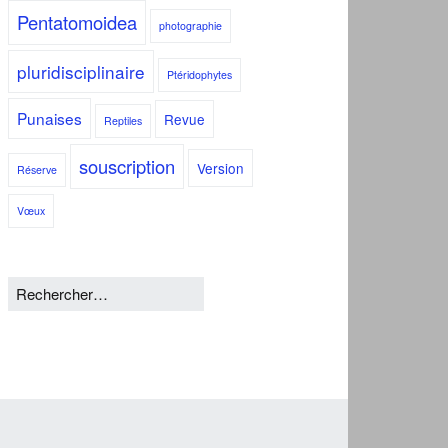
Pentatomoidea
photographie
pluridisciplinaire
Ptéridophytes
Punaises
Revue
Reptiles
souscription
Version
Réserve
Vœux