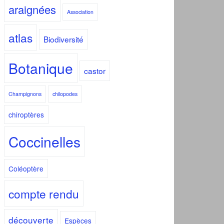
araignées
Association
atlas
Biodiversité
Botanique
castor
Champignons
chilopodes
chiroptères
Coccinelles
Coléoptère
compte rendu
découverte
Espèces