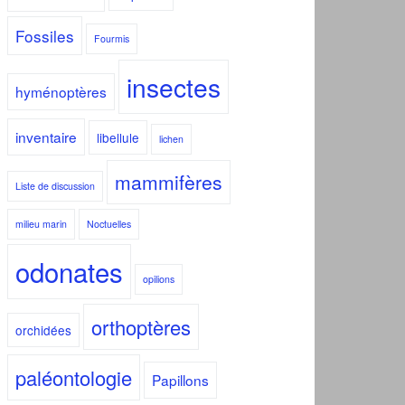
Fossiles
Fourmis
insectes
hyménoptères
inventaire
libellule
lichen
mammifères
Liste de discussion
milieu marin
Noctuelles
odonates
opilions
orthoptères
orchidées
paléontologie
Papillons