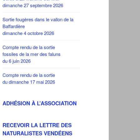
dimanche 27 septembre 2026
Sortie fougères dans le vallon de la
Baffardière
dimanche 4 octobre 2026
Compte rendu de la sortie
fossiles de la mer des faluns
du 6 juin 2026
Compte rendu de la sortie
du dimanche 17 mai 2026
ADHÉSION À L’ASSOCIATION
RECEVOIR LA LETTRE DES
NATURALISTES VENDÉENS