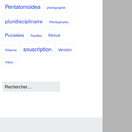
Pentatomoidea
photographie
pluridisciplinaire
Ptéridophytes
Punaises
Revue
Reptiles
souscription
Version
Réserve
Vœux