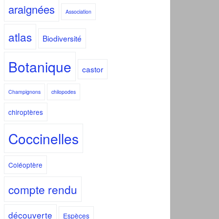
araignées
Association
atlas
Biodiversité
Botanique
castor
Champignons
chilopodes
chiroptères
Coccinelles
Coléoptère
compte rendu
découverte
Espèces