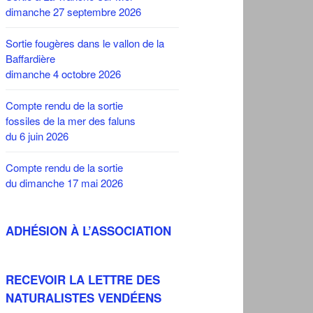
dimanche 27 septembre 2026
Sortie fougères dans le vallon de la
Baffardière
dimanche 4 octobre 2026
Compte rendu de la sortie
fossiles de la mer des faluns
du 6 juin 2026
Compte rendu de la sortie
du dimanche 17 mai 2026
ADHÉSION À L’ASSOCIATION
RECEVOIR LA LETTRE DES
NATURALISTES VENDÉENS