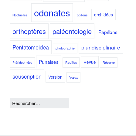
odonates
orchidées
Noctuelles
opilions
orthoptères
paléontologie
Papillons
Pentatomoidea
pluridisciplinaire
photographie
Punaises
Revue
Ptéridophytes
Reptiles
Réserve
souscription
Version
Vœux