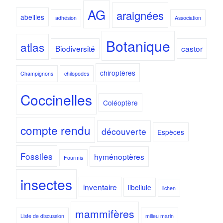
AG
araignées
abeilles
adhésion
Association
Botanique
atlas
Biodiversité
castor
chiroptères
Champignons
chilopodes
Coccinelles
Coléoptère
compte rendu
découverte
Espèces
Fossiles
hyménoptères
Fourmis
insectes
inventaire
libellule
lichen
mammifères
Liste de discussion
milieu marin