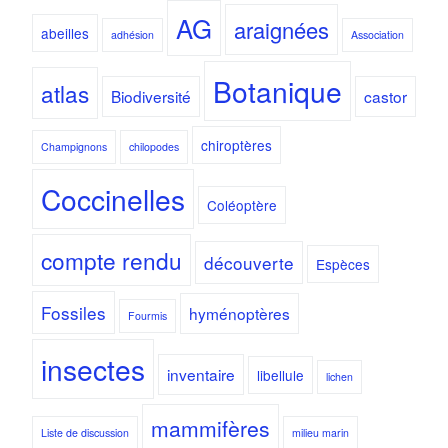
AG
araignées
abeilles
adhésion
Association
Botanique
atlas
Biodiversité
castor
chiroptères
Champignons
chilopodes
Coccinelles
Coléoptère
compte rendu
découverte
Espèces
Fossiles
hyménoptères
Fourmis
insectes
inventaire
libellule
lichen
mammifères
Liste de discussion
milieu marin