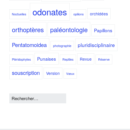
odonates
orchidées
Noctuelles
opilions
orthoptères
paléontologie
Papillons
Pentatomoidea
pluridisciplinaire
photographie
Punaises
Revue
Ptéridophytes
Reptiles
Réserve
souscription
Version
Vœux