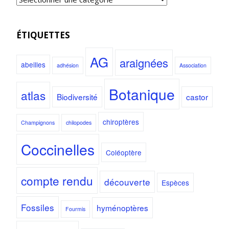
ÉTIQUETTES
AG
araignées
abeilles
adhésion
Association
Botanique
atlas
Biodiversité
castor
chiroptères
Champignons
chilopodes
Coccinelles
Coléoptère
compte rendu
découverte
Espèces
Fossiles
hyménoptères
Fourmis