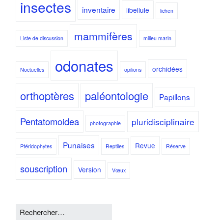
insectes
inventaire
libellule
lichen
mammifères
Liste de discussion
milieu marin
odonates
orchidées
Noctuelles
opilions
orthoptères
paléontologie
Papillons
Pentatomoidea
pluridisciplinaire
photographie
Punaises
Revue
Ptéridophytes
Reptiles
Réserve
souscription
Version
Vœux