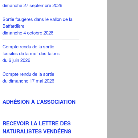
dimanche 27 septembre 2026
Sortie fougères dans le vallon de la
Baffardière
dimanche 4 octobre 2026
Compte rendu de la sortie
fossiles de la mer des faluns
du 6 juin 2026
Compte rendu de la sortie
du dimanche 17 mai 2026
ADHÉSION À L’ASSOCIATION
RECEVOIR LA LETTRE DES
NATURALISTES VENDÉENS