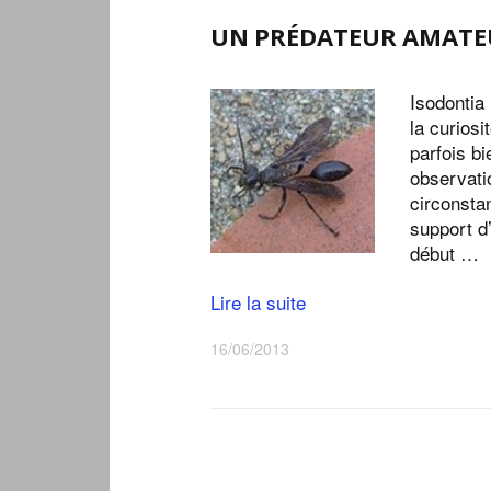
UN PRÉDATEUR AMATE
Isodontia
la curiosi
parfois b
observati
circonsta
support d’
début …
Lire la suite
16/06/2013