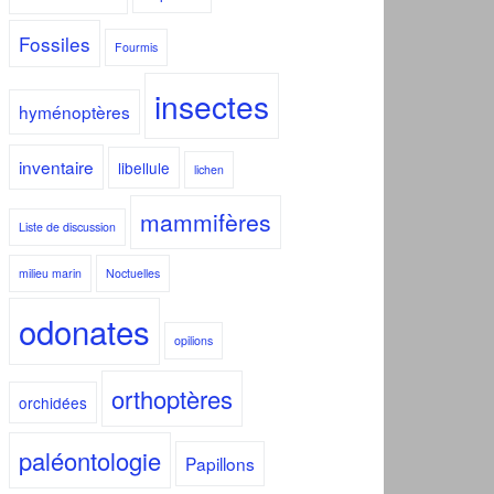
Fossiles
Fourmis
insectes
hyménoptères
inventaire
libellule
lichen
mammifères
Liste de discussion
milieu marin
Noctuelles
odonates
opilions
orthoptères
orchidées
paléontologie
Papillons