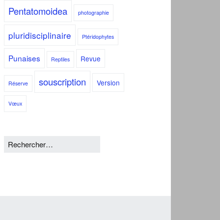
Pentatomoidea
photographie
pluridisciplinaire
Ptéridophytes
Punaises
Revue
Reptiles
souscription
Version
Réserve
Vœux