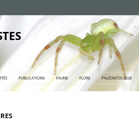
STES
ITÉS
PUBLICATIONS
FAUNE
FLORE
PALÉONTOLOGIE
RES