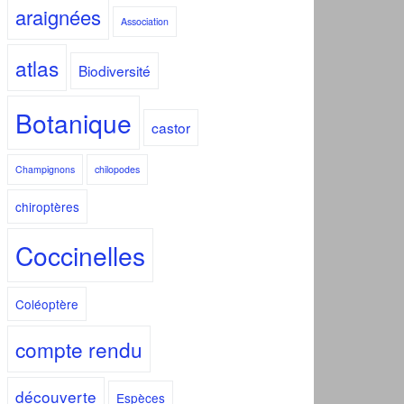
araignées
Association
atlas
Biodiversité
Botanique
castor
Champignons
chilopodes
chiroptères
Coccinelles
Coléoptère
compte rendu
découverte
Espèces