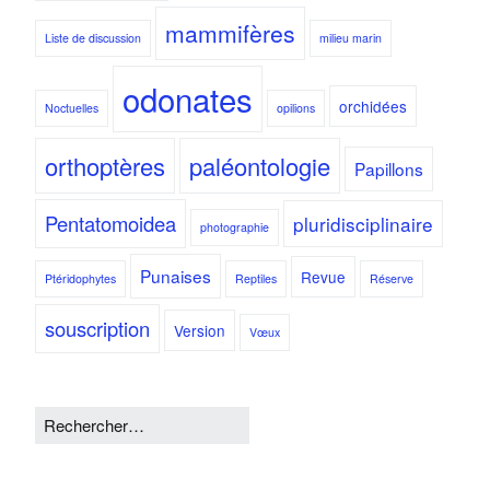
mammifères
Liste de discussion
milieu marin
odonates
orchidées
Noctuelles
opilions
orthoptères
paléontologie
Papillons
Pentatomoidea
pluridisciplinaire
photographie
Punaises
Revue
Ptéridophytes
Reptiles
Réserve
souscription
Version
Vœux