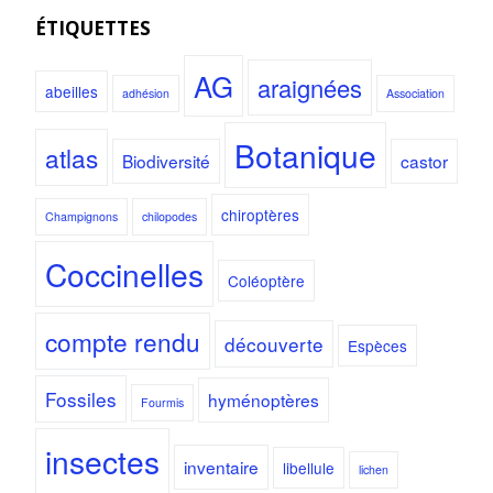
ÉTIQUETTES
AG
araignées
abeilles
adhésion
Association
Botanique
atlas
Biodiversité
castor
chiroptères
Champignons
chilopodes
Coccinelles
Coléoptère
compte rendu
découverte
Espèces
Fossiles
hyménoptères
Fourmis
insectes
inventaire
libellule
lichen