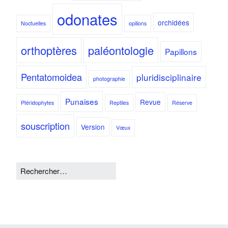
odonates
orchidées
Noctuelles
opilions
orthoptères
paléontologie
Papillons
Pentatomoidea
pluridisciplinaire
photographie
Punaises
Revue
Ptéridophytes
Reptiles
Réserve
souscription
Version
Vœux