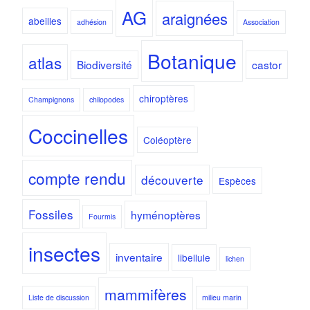
AG
araignées
abeilles
adhésion
Association
Botanique
atlas
Biodiversité
castor
chiroptères
Champignons
chilopodes
Coccinelles
Coléoptère
compte rendu
découverte
Espèces
Fossiles
hyménoptères
Fourmis
insectes
inventaire
libellule
lichen
mammifères
Liste de discussion
milieu marin