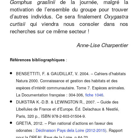
de la journée, malgré la
Gomphus graslinii
motivation de l’ensemble du groupe pour trouver
d’autres individus. Ce sera finalement
Oxygastra
qui viendra nous consoler dans nos
curtisii
recherches sur ce même secteur !
Anne-Lise Charpentier
:
Références bibliographiques
BENSETTITI, F. & GAUDILLAT, V. 2004. – Cahiers d’habitats
Natura 2000. Connaissance et gestion des habitats et des
espèces d’intérêt communautaire. Tome 7. Espèces animales.
La Documentation française : 304-306,
fiche 1046
.
DIJKSTRA K.-D.B. & LEWINGTON R., 2007. – Guide des
Libellules de France et d’Europe. Éd. Delachaux & Niestlé,
Paris, 320 p., ISBN 978-2-603-01504-9.
GRETIA, 2012. – Plan national d’actions en faveur des
odonates :
Déclinaison Pays dela Loire (2012-2015)
. Rapport
pour la DREAL Pays de la Loire, p 64-70.