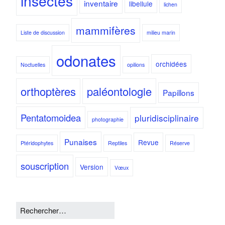
insectes
inventaire
libellule
lichen
mammifères
Liste de discussion
milieu marin
odonates
orchidées
Noctuelles
opilions
orthoptères
paléontologie
Papillons
Pentatomoidea
pluridisciplinaire
photographie
Punaises
Revue
Ptéridophytes
Reptiles
Réserve
souscription
Version
Vœux