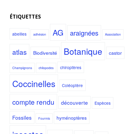
ÉTIQUETTES
AG
araignées
abeilles
adhésion
Association
Botanique
atlas
Biodiversité
castor
chiroptères
Champignons
chilopodes
Coccinelles
Coléoptère
compte rendu
découverte
Espèces
Fossiles
hyménoptères
Fourmis