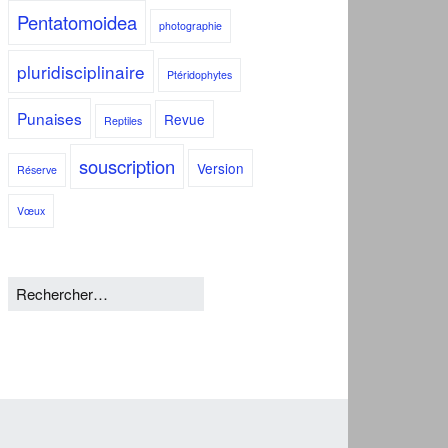
Pentatomoidea
photographie
pluridisciplinaire
Ptéridophytes
Punaises
Revue
Reptiles
souscription
Version
Réserve
Vœux