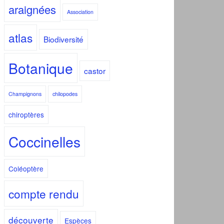
araignées
Association
atlas
Biodiversité
Botanique
castor
Champignons
chilopodes
chiroptères
Coccinelles
Coléoptère
compte rendu
découverte
Espèces