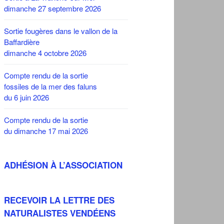
dimanche 27 septembre 2026
Sortie fougères dans le vallon de la
Baffardière
dimanche 4 octobre 2026
Compte rendu de la sortie
fossiles de la mer des faluns
du 6 juin 2026
Compte rendu de la sortie
du dimanche 17 mai 2026
ADHÉSION À L’ASSOCIATION
RECEVOIR LA LETTRE DES
NATURALISTES VENDÉENS