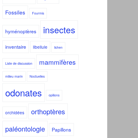
Fossiles
Fourmis
insectes
hyménoptères
inventaire
libellule
lichen
mammifères
Liste de discussion
milieu marin
Noctuelles
odonates
opilions
orthoptères
orchidées
paléontologie
Papillons