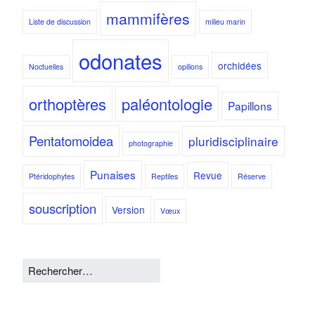
mammifères
Liste de discussion
milieu marin
odonates
orchidées
Noctuelles
opilions
orthoptères
paléontologie
Papillons
Pentatomoidea
pluridisciplinaire
photographie
Punaises
Revue
Ptéridophytes
Reptiles
Réserve
souscription
Version
Vœux