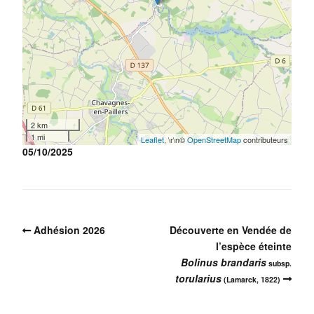
2 km
1 mi
Leaflet
, \r\n©
OpenStreetMap
contributeurs
05/10/2025
Adhésion 2026
Découverte en Vendée de
l’espèce éteinte
Bolinus brandaris
subsp.
torularius
(Lamarck, 1822)