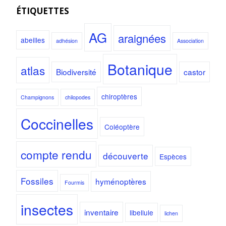
ÉTIQUETTES
AG
araignées
abeilles
adhésion
Association
Botanique
atlas
Biodiversité
castor
chiroptères
Champignons
chilopodes
Coccinelles
Coléoptère
compte rendu
découverte
Espèces
Fossiles
hyménoptères
Fourmis
insectes
inventaire
libellule
lichen