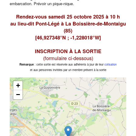
embarcation. Prévoir un pique-nique.
Rendez-vous samedi 25 octobre 2025 à 10 h
au lieu-dit Pont-Légé à La Boissière-de-Montaigu
(85)
[46,927348°N ; -1,228018°W]
INSCRIPTION À LA SORTIE
(formulaire ci-dessous)
Remarque
: cette sortie est réservée aux adhérents à jour de leur
cotisation
et aux personnes invitées par un membre présent à la sortie
+
−