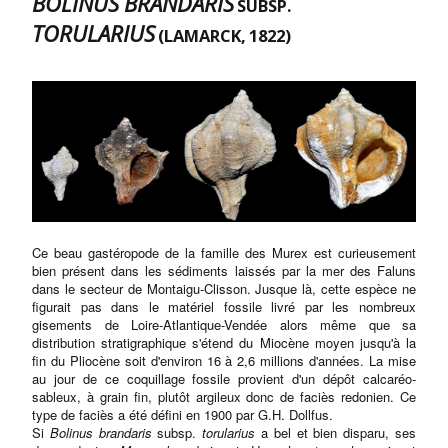
BOLINUS BRANDARIS
SUBSP.
TORULARIUS
(LAMARCK, 1822)
Ce beau gastéropode de la famille des Murex est curieusement
bien présent dans les sédiments laissés par la mer des Faluns
dans le secteur de Montaigu-Clisson. Jusque là, cette espèce ne
figurait pas dans le matériel fossile livré par les nombreux
gisements de Loire-Atlantique-Vendée alors même que sa
distribution stratigraphique s'étend du Miocène moyen jusqu'à la
fin du Pliocène soit d'environ 16 à 2,6 millions d'années. La mise
au jour de ce coquillage fossile provient d'un dépôt calcaréo-
sableux, à grain fin, plutôt argileux donc de faciès redonien. Ce
type de faciès a été défini en 1900 par G.H. Dollfus.
Si
Bolinus brandaris
subsp.
torularius
a bel et bien disparu, ses