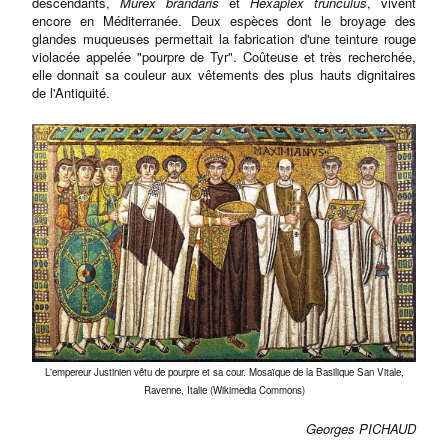
descendants,
Murex brandaris
et
Hexaplex trunculus
, vivent
encore en Méditerranée. Deux espèces dont le broyage des
glandes muqueuses permettait la fabrication d'une teinture rouge
violacée appelée "pourpre de Tyr". Coûteuse et très recherchée,
elle donnait sa couleur aux vêtements des plus hauts dignitaires
de l'Antiquité.
L'empereur Justinien vêtu de pourpre et sa cour. Mosaïque de la Basilique San Vitale,
Ravenne, Italie (Wikimedia Commons)
Georges PICHAUD