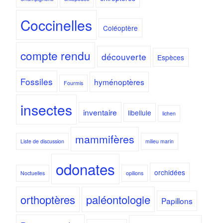
Coccinelles
Coléoptère
compte rendu
découverte
Espèces
Fossiles
hyménoptères
Fourmis
insectes
inventaire
libellule
lichen
mammifères
Liste de discussion
milieu marin
odonates
orchidées
Noctuelles
opilions
orthoptères
paléontologie
Papillons