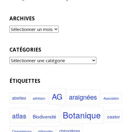
ARCHIVES
CATÉGORIES
ÉTIQUETTES
AG
araignées
abeilles
adhésion
Association
Botanique
atlas
Biodiversité
castor
chiroptères
Champignons
chilopodes